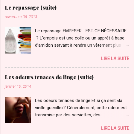
brillance et leur aspect d’origine, et vous en
Le repassage (suite)
augmenterez grandement leur longévité.
novembre 06, 2013
Le repassage EMPESER …EST-CE NÉCESSAIRE
? L’empois est une colle ou un apprêt à base
d’amidon servant à rendre un vêtement plus
rigide, particulièrement pour les cols, les
LIRE LA SUITE
chemises et chemisiers qui manquent de
corps. Souvent utilisé en aérosol, il suffit d'en
vaporiser sur l’endroit du vêtement, tout juste
Les odeurs tenaces de linge (suite)
avant le repassage. L’empois est également
janvier 10, 2014
efficace pour les vêtements de coton et le linge
de maison. Pour gagner du temps, une
Les odeurs tenaces de linge Et si ça sent «la
pattemouille imprégnée d’empois permet un
vieille guenille»? Généralement, cette odeur est
léger empesage.
transmise par des serviettes, des
débarbouillettes ou des torchons qui n’ont pas
LIRE LA SUITE
séchés adéquatement! Et de les déposer avec