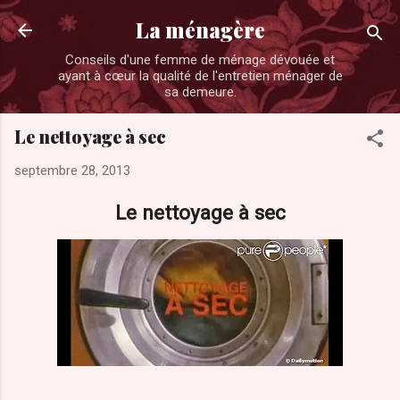
Accéder au contenu principal
La ménagère
Conseils d'une femme de ménage dévouée et
ayant à cœur la qualité de l'entretien ménager de
sa demeure.
Le nettoyage à sec
septembre 28, 2013
Le nettoyage à sec